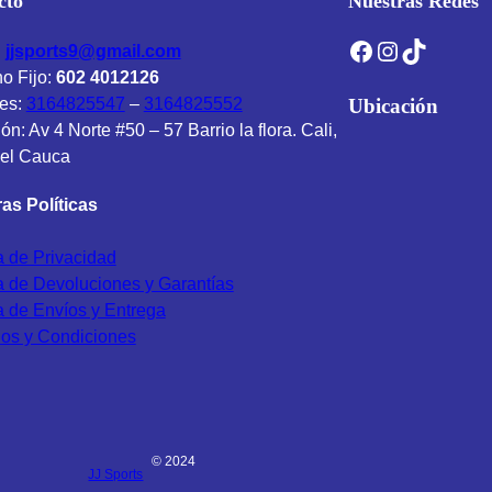
cto
Nuestras Redes
Facebook
Instagram
TikTok
:
jjsports9@gmail.com
no Fijo:
602 4012126
es:
3164825547
–
3164825552
Ubicación
ón: Av 4 Norte #50 – 57 Barrio la flora. Cali,
del Cauca
as Políticas
ca de Privacidad
ca de Devoluciones y Garantías
ca de Envíos y Entrega
os y Condiciones
© 2024
JJ Sports