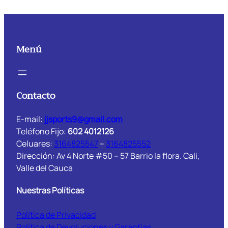
Menú
Contacto
E-mail:
jjsports9@gmail.com
Teléfono Fijo:
602 4012126
Celuares:
3164825547
–
3164825552
Dirección: Av 4 Norte #50 – 57 Barrio la flora. Cali,
Valle del Cauca
Nuestras Políticas
Política de Privacidad
Política de Devoluciones y Garantías