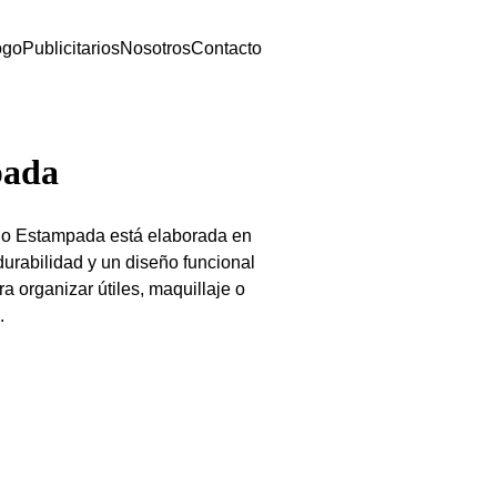
ogo
Publicitarios
Nosotros
Contacto
pada
kio Estampada está elaborada en
 durabilidad y un diseño funcional
ra organizar útiles, maquillaje o
.