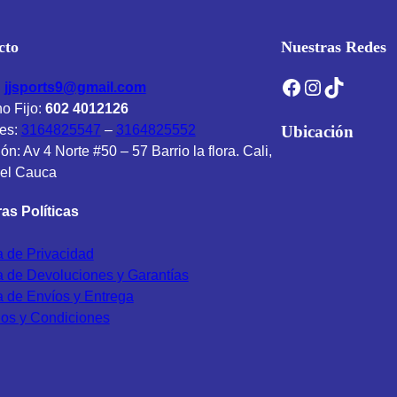
cto
Nuestras Redes
Facebook
Instagram
TikTok
:
jjsports9@gmail.com
no Fijo:
602 4012126
es:
3164825547
–
3164825552
Ubicación
ón: Av 4 Norte #50 – 57 Barrio la flora. Cali,
del Cauca
as Políticas
ca de Privacidad
ca de Devoluciones y Garantías
ca de Envíos y Entrega
os y Condiciones